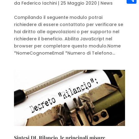
da
Federico Iachini
|
25 Maggio 2020
|
News
Condi
Compilando il seguente modulo potrai
richiedere di essere contattato per verificare se
hai diritto alle agevolazioni o per supporto nel
richiedere il beneficio. Abilita JavaScript nel
browser per completare questo modulo.Nome
*NomeCognomeEmail *Numero di Telefono...
Sintesi DL Rilancio, le principali misure