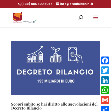
(+39) 085 800 6067
info@studioiachini.it
Face
Twitt
Linke
What
Scopri subito se hai diritto alle agevolazioni del
Decreto Rilancio
Gmai